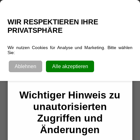
Kategorien
WIR RESPEKTIEREN IHRE
PRIVATSPHÄRE
Im Bereich
Einstellungen
können Sie verschiedene
Einstellungen zu Status für bspw. CRM's vornehmen.
Wir nutzen Cookies für Analyse und Marketing. Bitte wählen
Im Folgenden sehen Sie die Standardwerte.
Sie:
Dokumentenstatus
Wichtiger Hinweis zu
Post
aktuell
in Arbeit
unautorisierten
telefonieren
warten
Zugriffen und
erledigt
bearbeitet
Änderungen
Kenntnis löschen